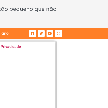
 tão pequeno que não
° ano
e Privacidade