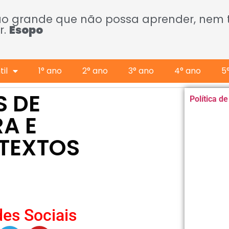
ão grande que não possa aprender, nem
r.
Esopo
il
1° ano
2° ano
3° ano
4° ano
5
S DE
Política d
RA E
 TEXTOS
es Sociais