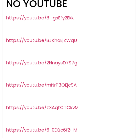
NO YOUTUBE
https://youtu.be/8_gsEfy2Ekk
https://youtu.be/BJKhaEjZWqU
https://youtu.be/2NnaysD7S7g
https://youtu.be/mNrP3OEjc9A
https://youtu.be/zXAqtCTCkvM
https://youtu.be/6-0EQc6fZHM