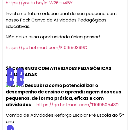
https://youtu.be/lpLW26Hu45Y
Invista no futuro educacional do seu pequeno com
nosso Pack Canva de Atividades Pedagógicas
Educativas.
Não deixe essa oportunidade única passar!
https://go.hotmart.com/F101950399C
20 CADERNOS COM ATIVIDADES PEDAGÓGICAS
⬇
⬇
ATUALIZADAS
Baixar
Baixar
Descubra como potencializar o
desempenho de ensino e aprendizagem dos seus
pequenos, de forma prática, eficaz e com
atividades
https://go.hotmart.com/T101950543D
Combo de Atividades Reforço Escolar Pré Escola ao 5°
ano