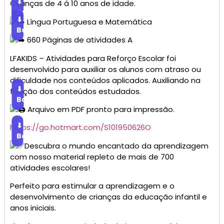
⬇
Crianças de 4 á 10 anos de idade.
Baixar
⬇
Língua Portuguesa e Matemática
Baixar
660 Páginas de atividades A
LFAKIDS – Atividades para Reforço Escolar foi
desenvolvido para auxiliar os alunos com atraso ou
dificuldade nos conteúdos aplicados. Auxiliando na
⬇
fixação dos conteúdos estudados.
Baixar
Arquivo em PDF pronto para impressão.
⬇
https://go.hotmart.com/S101950626O
Baixar
Descubra o mundo encantado da aprendizagem
com nosso material repleto de mais de 700
atividades escolares!
Perfeito para estimular a aprendizagem e o
desenvolvimento de crianças da educação infantil e
anos iniciais.