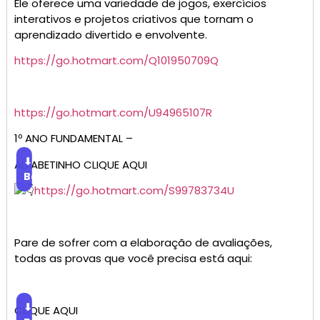
Ele oferece uma variedade de jogos, exercícios
interativos e projetos criativos que tornam o
aprendizado divertido e envolvente.
https://go.hotmart.com/Q101950709Q
https://go.hotmart.com/U94965107R
1º ANO FUNDAMENTAL –
⬇
ALFABETINHO CLIQUE AQUI
Baixar
https://go.hotmart.com/S99783734U
Pare de sofrer com a elaboração de avaliações,
todas as provas que você precisa está aqui:
⬇
CLIQUE AQUI