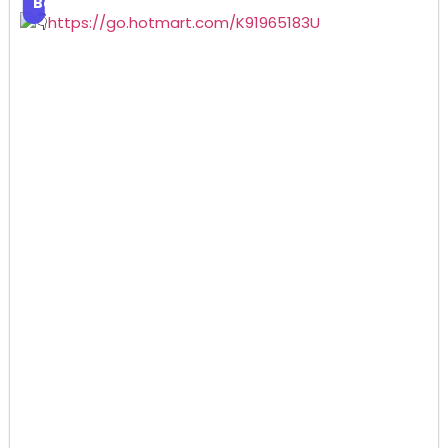
Baixar
https://go.hotmart.com/K91965183U