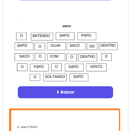
⬇ Baixar