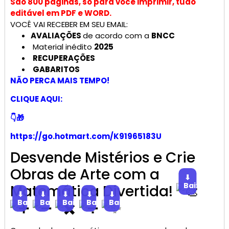
São 800 páginas, só para você imprimir, tudo
editável em PDF e WORD.
VOCÊ VAI RECEBER EM SEU EMAIL:
AVALIAÇÕES
de acordo com a
BNCC
Material inédito
2025
RECUPERAÇÕES
GABARITOS
NÃO PERCA MAIS TEMPO!
CLIQUE AQUI:
👇🎁
https://go.hotmart.com/K91965183U
Desvende Mistérios e Crie
Obras de Arte com a
⬇
Baixar
Matemática Divertida!
⬇
⬇
⬇
⬇
⬇
Baixar
Baixar
Baixar
Baixar
Baixar