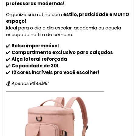
professoras modernas!
Organize sua rotina com
estilo, praticidade e MUITO
espaço!
Ideal para o dia a dia escolar, academia ou aquela
escapada no fim de semana.
✔️
Bolso impermeável
✔️
Compartimento exclusivo para calçados
✔️
Alça lateral reforçada
✔️
Capacidade de 30L
✔️
12 cores incríveis pra você escolher!
💰
Apenas R$48,99!