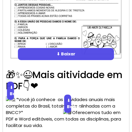
⬇ Baixar
🎁✨😉Mais aitividade em
PDF👇❤
⬇
Baixar
*Você já conhece as atividades anuais mais
⬇
completas do Brasil, totalmente alinhadas com a
Baixar
BNCC?*
Oferecemos tudo em
PDF e Word editáveis, com todas as disciplinas, para
facilitar sua vida.