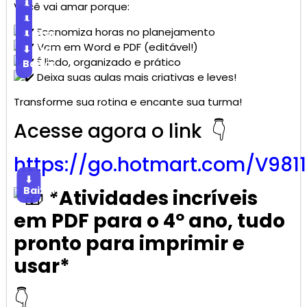
⬇
Você vai amar porque:
Baixar
⬇
Economiza horas no planejamento
Baixar
⬇
Vem em Word e PDF (editável!)
Baixar
⬇
É lindo, organizado e prático
Baixar
Deixa suas aulas mais criativas e leves!
Transforme sua rotina e encante sua turma!
Acesse agora o link 👇
https://go.
hotmart
.com/V981
⬇
Baixar
*Atividades incríveis
em PDF para o 4º ano, tudo
pronto para imprimir e
usar*
👇