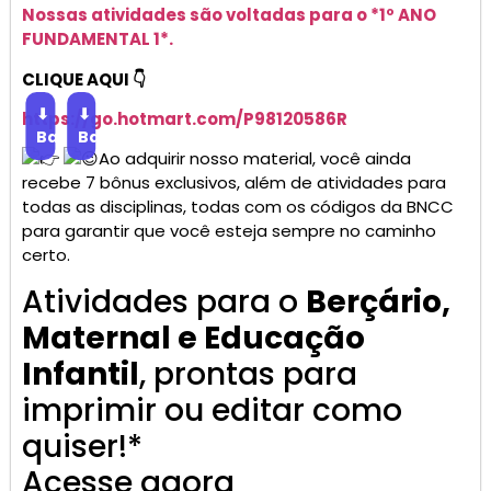
Nossas atividades são voltadas para o *1º ANO
FUNDAMENTAL 1*.
CLIQUE AQUI 👇
⬇
⬇
https://go.
hotmart
.com/P98120586R
Baixar
Baixar
Ao adquirir nosso material, você ainda
recebe 7 bônus exclusivos, além de atividades para
todas as disciplinas, todas com os códigos da BNCC
para garantir que você esteja sempre no caminho
certo.
Atividades para o
Berçário,
Maternal e Educação
Infantil
, prontas para
imprimir ou editar como
quiser!*
Acesse agora