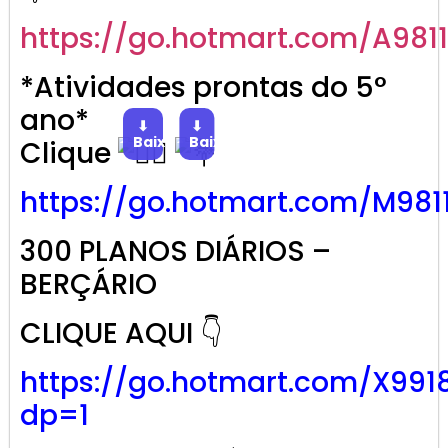
https://go.
hotmart
.com/A981
*Atividades prontas do 5°
ano*
⬇
⬇
Baixar
Baixar
Clique
https://go.
hotmart
.com/M981
300 PLANOS DIÁRIOS –
BERÇÁRIO
CLIQUE AQUI 👇
https://go.hotmart.com/X991
dp=1