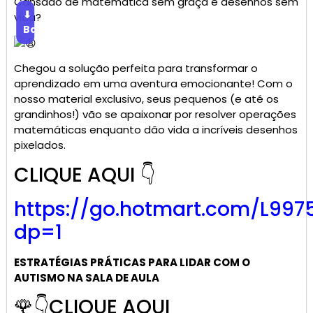
Cansado de matemática sem graça e desenhos sem
⬇
vida?
Baixar
Chegou a solução perfeita para transformar o
aprendizado em uma aventura emocionante! Com o
nosso material exclusivo, seus pequenos (e até os
grandinhos!) vão se apaixonar por resolver operações
matemáticas enquanto dão vida a incríveis desenhos
pixelados.
CLIQUE AQUI 👇
https://go.
hotmart
.com/L997
dp=1
ESTRATÉGIAS PRÁTICAS PARA LIDAR COM O
AUTISMO NA SALA DE AULA
🌹👇CLIQUE AQUI