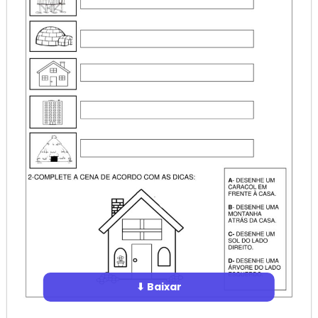
⬇ Baixar