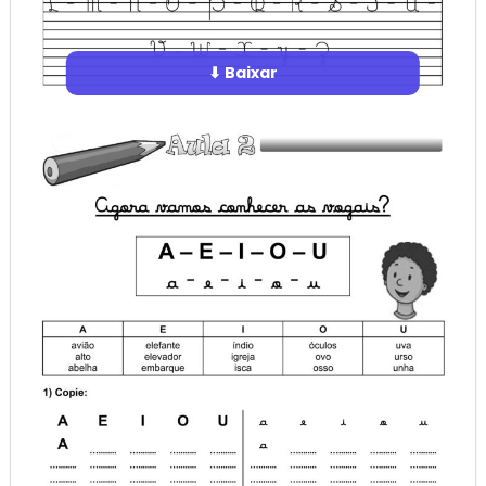
⬇ Baixar