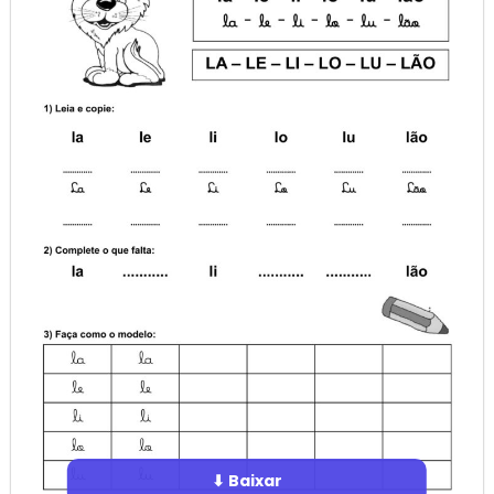
⬇ Baixar