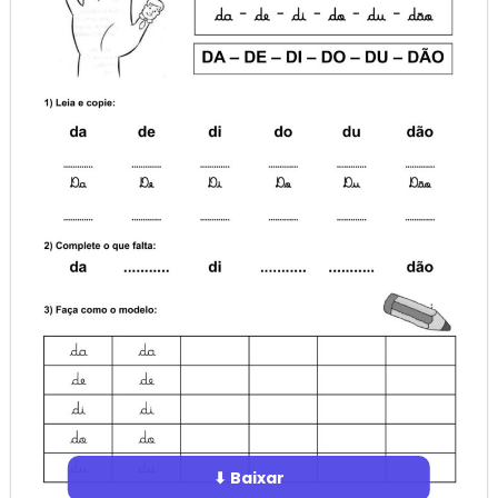
⬇ Baixar