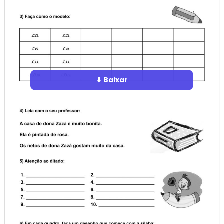
⬇ Baixar