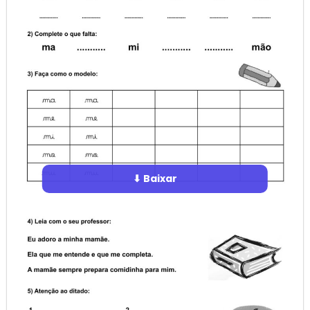
⬇ Baixar