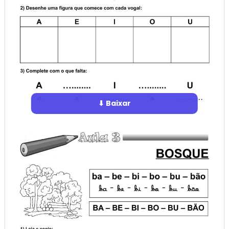
⬇ Baixar