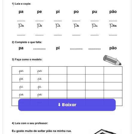
⬇ Baixar