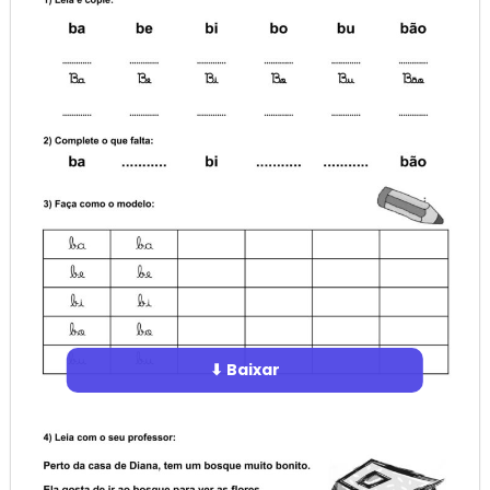
⬇ Baixar