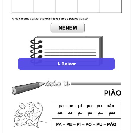
⬇ Baixar