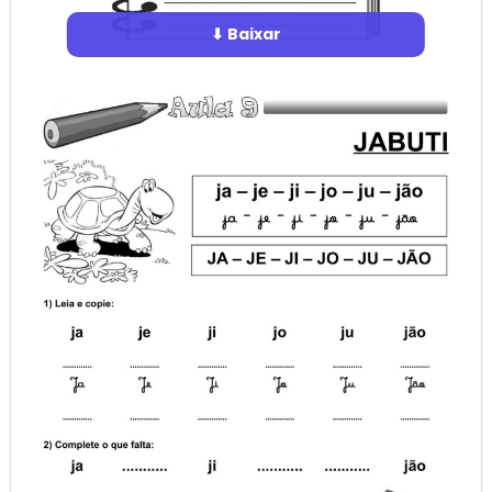
⬇ Baixar