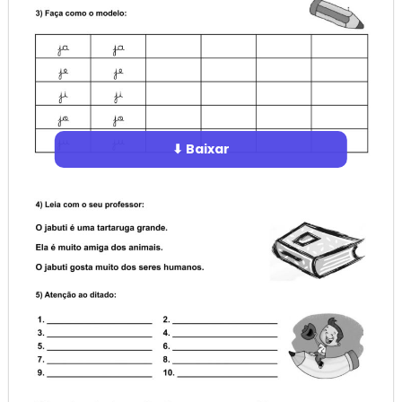
⬇ Baixar