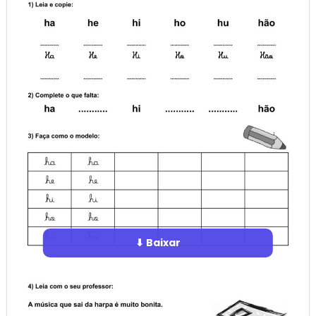
⬇ Baixar