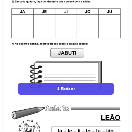
⬇ Baixar