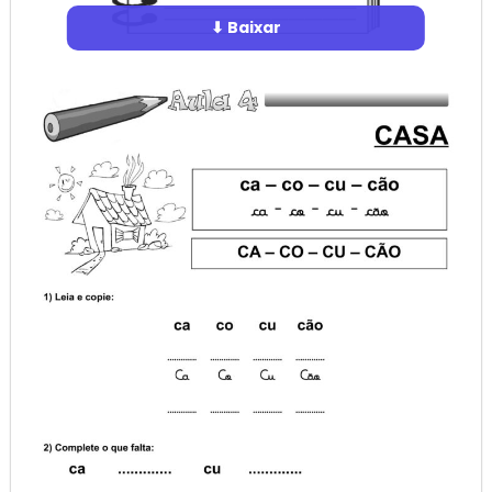
⬇ Baixar