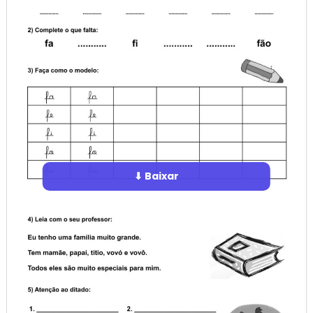
⬇ Baixar