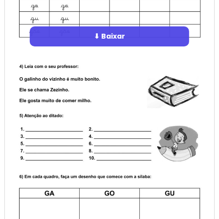
⬇ Baixar