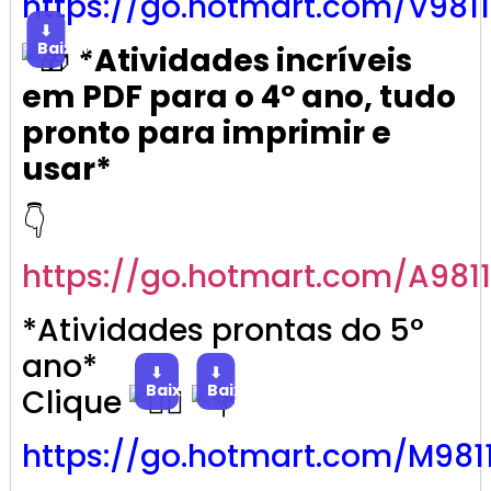
https://go.
hotmart
.com/V981
⬇
Baixar
*Atividades incríveis
em PDF para o 4º ano, tudo
pronto para imprimir e
usar*
👇
https://go.
hotmart
.com/A981
*Atividades prontas do 5°
ano*
⬇
⬇
Baixar
Baixar
Clique
https://go.
hotmart
.com/M981