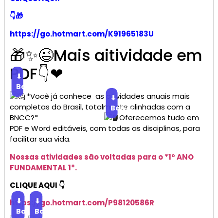
👇🎁
https://go.hotmart.com/K91965183U
🎁✨😉Mais aitividade em
PDF👇❤
⬇
Baixar
*Você já conhece as atividades anuais mais
⬇
completas do Brasil, totalmente alinhadas com a
Baixar
BNCC?*
Oferecemos tudo em
PDF e Word editáveis, com todas as disciplinas, para
facilitar sua vida.
Nossas atividades são voltadas para o *1º ANO
FUNDAMENTAL 1*.
CLIQUE AQUI 👇
⬇
⬇
https://go.
hotmart
.com/P98120586R
Baixar
Baixar