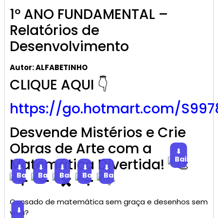
1º ANO FUNDAMENTAL –
Relatórios de
Desenvolvimento
Autor: ALFABETINHO
CLIQUE AQUI 👇
https://go.hotmart.com/S997
Desvende Mistérios e Crie
Obras de Arte com a
⬇
Baixar
Matemática Divertida!
⬇
⬇
⬇
⬇
⬇
Baixar
Baixar
Baixar
Baixar
Baixar
Cansado de matemática sem graça e desenhos sem
⬇
vida?