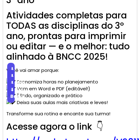
3º ano
Atividades completas para
TODAS as disciplinas do 3º
ano, prontas para imprimir
ou editar — e o melhor: tudo
alinhado à BNCC 2025!
⬇
Você vai amar porque:
Baixar
⬇
Economiza horas no planejamento
Baixar
⬇
Vem em Word e PDF (editável!)
Baixar
⬇
É lindo, organizado e prático
Baixar
Deixa suas aulas mais criativas e leves!
Transforme sua rotina e encante sua turma!
Acesse agora o link 👇