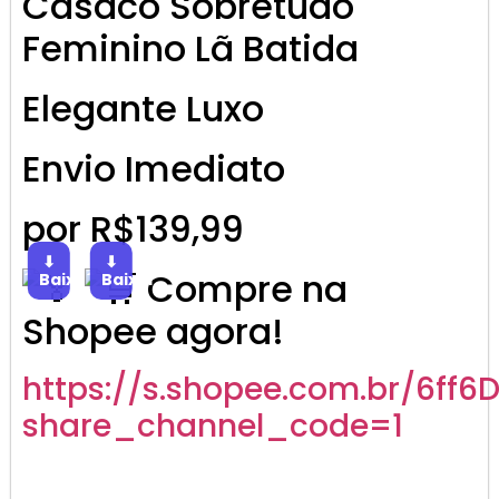
Casaco Sobretudo
Feminino Lã Batida
Elegante Luxo
Envio Imediato
por R$139,99
⬇
⬇
Compre na
Baixar
Baixar
Shopee agora!
https://s.shopee.com.br/6ff6
share_channel_code=1