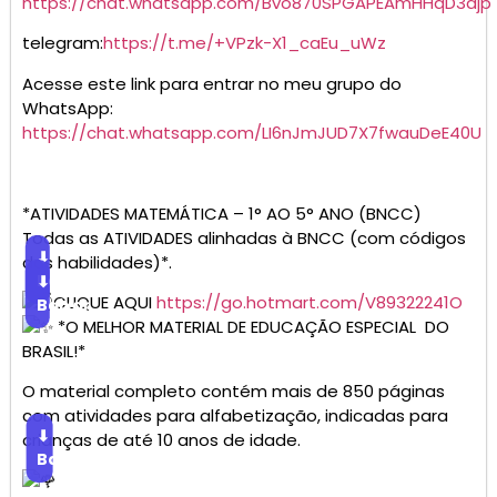
https://chat.whatsapp.com/Bvo870SPGAPEAmHHqD3djp
telegram:
https://t.me/+VPzk-X1_caEu_uWz
Acesse este link para entrar no meu grupo do
WhatsApp:
https://chat.whatsapp.com/LI6nJmJUD7X7fwauDeE40U
*ATIVIDADES MATEMÁTICA – 1° AO 5° ANO (BNCC)
Todas as ATIVIDADES alinhadas à BNCC (com códigos
⬇
das habilidades)*.
Baixar
⬇
CLIQUE AQUI
https://go.hotmart.com/V89322241O
Baixar
*O MELHOR MATERIAL DE EDUCAÇÃO ESPECIAL DO
BRASIL!*
O material completo contém mais de 850 páginas
com atividades para alfabetização, indicadas para
⬇
crianças de até 10 anos de idade.
Baixar