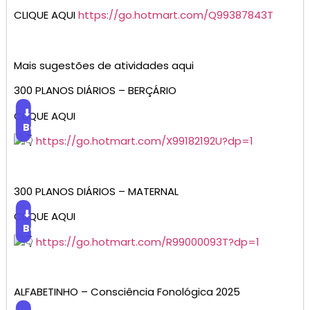
CLIQUE AQUI
https://go.hotmart.com/Q99387843T
Mais sugestões de atividades aqui
300 PLANOS DIÁRIOS – BERÇÁRIO
⬇
CLIQUE AQUI
Baixar
https://go.hotmart.com/X99182192U?dp=1
300 PLANOS DIÁRIOS – MATERNAL
⬇
CLIQUE AQUI
Baixar
https://go.hotmart.com/R99000093T?dp=1
ALFABETINHO – Consciência Fonológica 2025