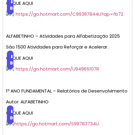
⬇
CLIQUE AQUI
Baixar
https://go.hotmart.com/C99387844U?ap=fb72
ALFABETINHO – Atividades para Alfabetização 2025
São 1500 Atividades para Reforçar e Acelerar .
⬇
CLIQUE AQUI
Baixar
https://go.hotmart.com/U94965107R
1º ANO FUNDAMENTAL – Relatórios de Desenvolvimento
Autor: ALFABETINHO
⬇
CLIQUE AQUI
Baixar
https://go.hotmart.com/S99783734U