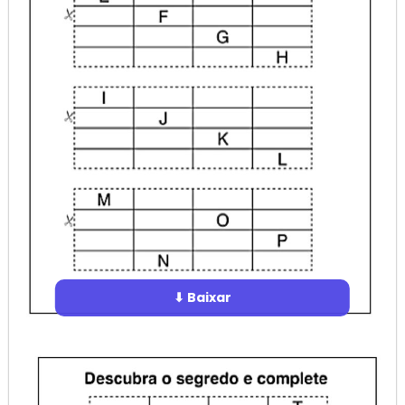
⬇ Baixar