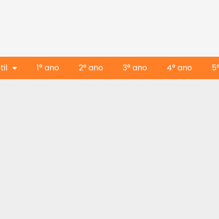
il
1° ano
2° ano
3° ano
4° ano
5