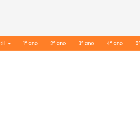
il
1° ano
2° ano
3° ano
4° ano
5