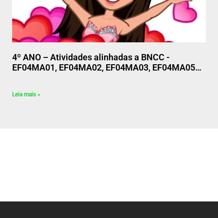
4º ANO – Atividades alinhadas a BNCC -
EF04MA01, EF04MA02, EF04MA03, EF04MA05…
Leia mais »