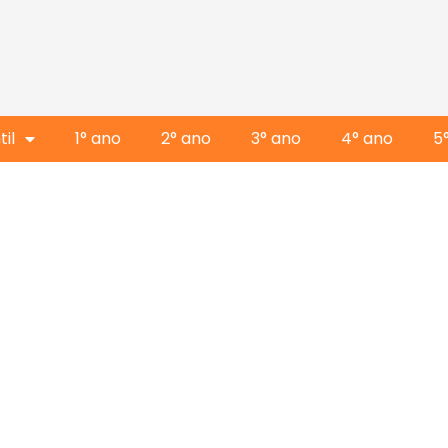
il
1° ano
2° ano
3° ano
4° ano
5