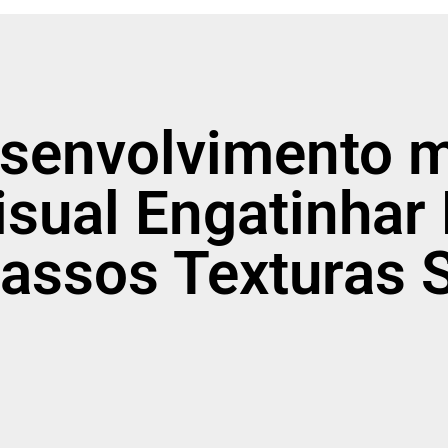
esenvolvimento 
sual Engatinhar 
passos Texturas 