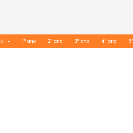
il
1° ano
2° ano
3° ano
4° ano
5