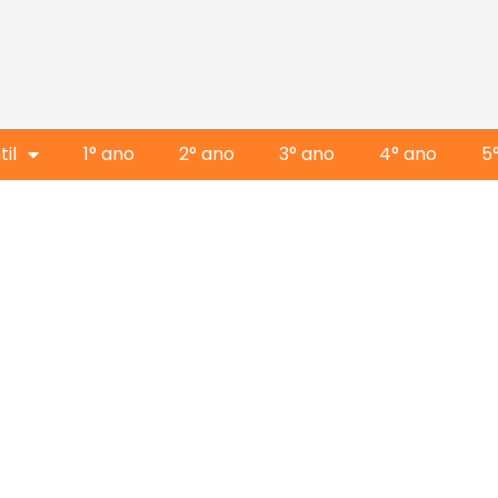
il
1° ano
2° ano
3° ano
4° ano
5