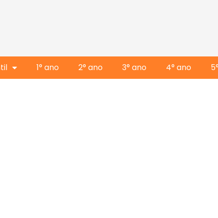
il
1° ano
2° ano
3° ano
4° ano
5