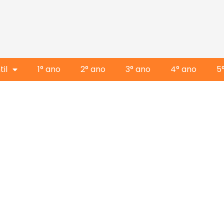
il
1° ano
2° ano
3° ano
4° ano
5