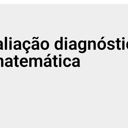
aliação diagnóst
atemática