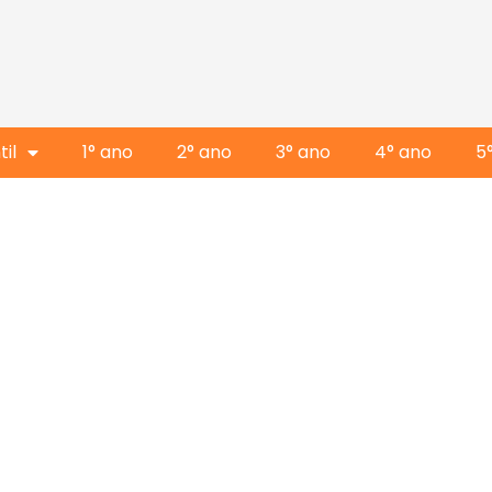
il
1° ano
2° ano
3° ano
4° ano
5