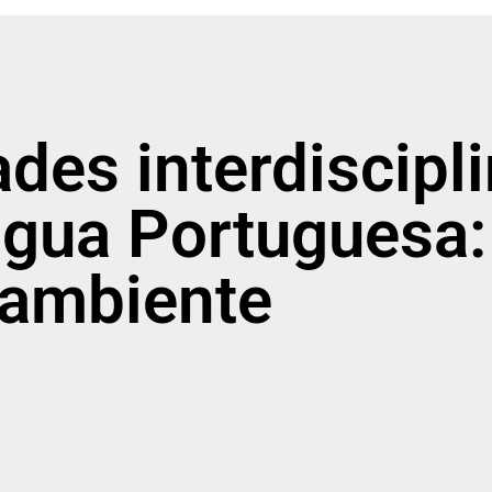
ades interdiscipl
íngua Portuguesa
ambiente