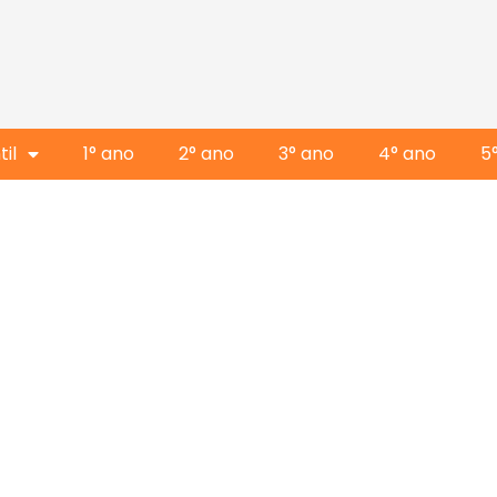
il
1° ano
2° ano
3° ano
4° ano
5