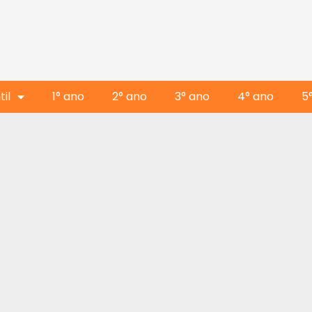
il
1° ano
2° ano
3° ano
4° ano
5