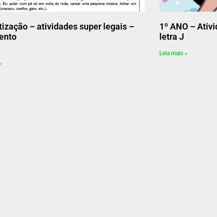
tização – atividades super legais –
1º ANO – Ativi
ento
letra J
Leia mais »
»