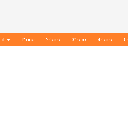
il
1° ano
2° ano
3° ano
4° ano
5