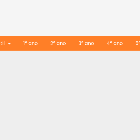
il
1° ano
2° ano
3° ano
4° ano
5