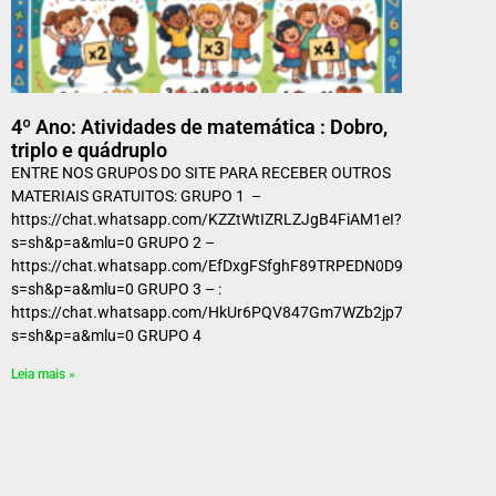
4º Ano: Atividades de matemática : Dobro,
triplo e quádruplo
ENTRE NOS GRUPOS DO SITE PARA RECEBER OUTROS
MATERIAIS GRATUITOS: GRUPO 1 –
https://chat.whatsapp.com/KZZtWtIZRLZJgB4FiAM1eI?
s=sh&p=a&mlu=0 GRUPO 2 –
https://chat.whatsapp.com/EfDxgFSfghF89TRPEDN0D9?
s=sh&p=a&mlu=0 GRUPO 3 – :
https://chat.whatsapp.com/HkUr6PQV847Gm7WZb2jp7a?
s=sh&p=a&mlu=0 GRUPO 4
Leia mais »