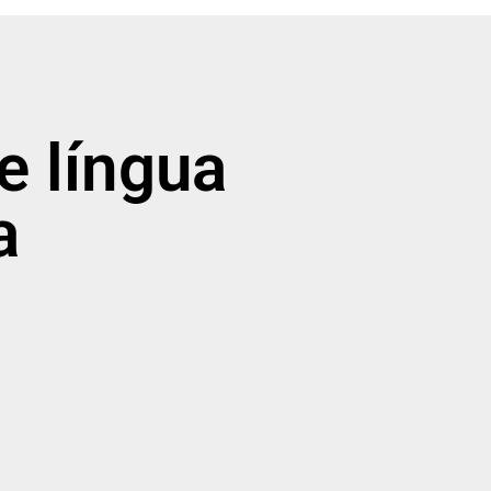
e língua
a