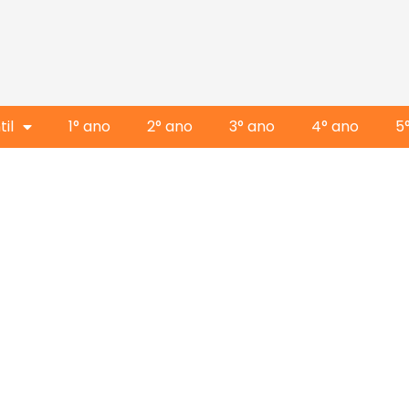
il
1° ano
2° ano
3° ano
4° ano
5