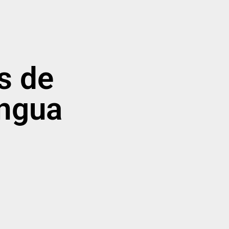
s de
íngua