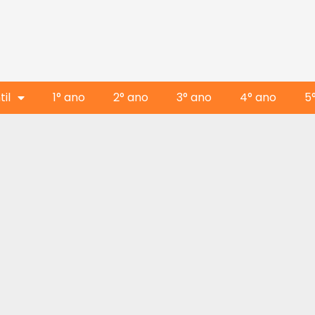
il
1° ano
2° ano
3° ano
4° ano
5