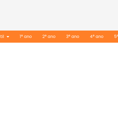
il
1° ano
2° ano
3° ano
4° ano
5