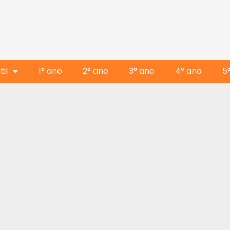
il
1° ano
2° ano
3° ano
4° ano
5