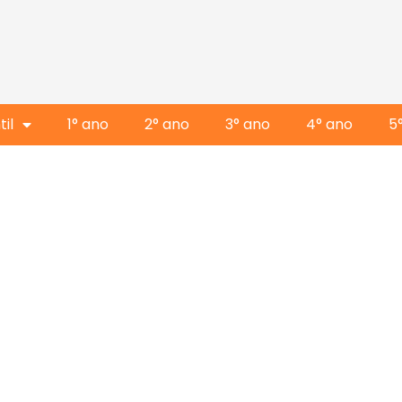
il
1° ano
2° ano
3° ano
4° ano
5