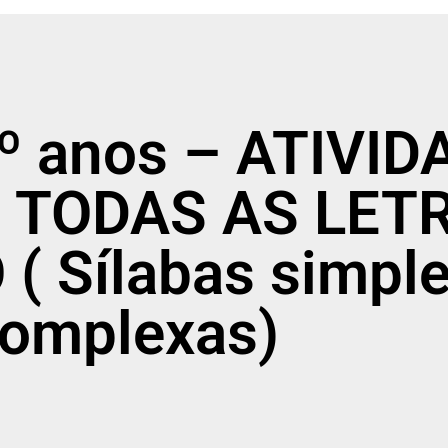
 2º anos – ATIVI
 TODAS AS LET
( Sílabas simple
omplexas)