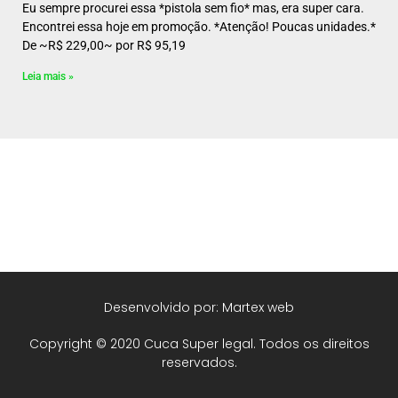
Eu sempre procurei essa *pistola sem fio* mas, era super cara.
Encontrei essa hoje em promoção. *Atenção! Poucas unidades.*
De ~R$ 229,00~ por R$ 95,19
Leia mais »
Desenvolvido por: Martex web
Copyright © 2020 Cuca Super legal. Todos os direitos
reservados.