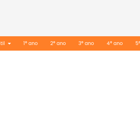
il
1° ano
2° ano
3° ano
4° ano
5