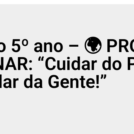
ao 5º ano – 🌍 P
AR: “Cuidar do P
ar da Gente!”