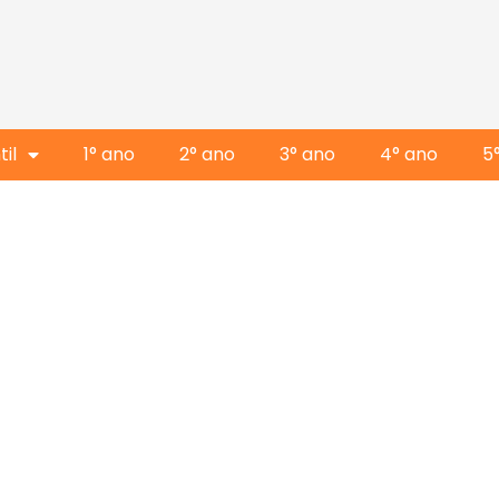
il
1° ano
2° ano
3° ano
4° ano
5