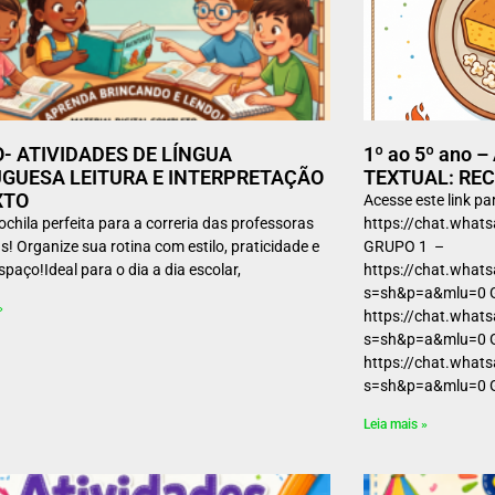
O- ATIVIDADES DE LÍNGUA
1º ao 5º ano 
GUESA LEITURA E INTERPRETAÇÃO
TEXTUAL: REC
XTO
Acesse este link p
chila perfeita para a correria das professoras
https://chat.wha
! Organize sua rotina com estilo, praticidade e
GRUPO 1 –
paço!Ideal para o dia a dia escolar,
https://chat.wha
s=sh&p=a&mlu=0 
»
https://chat.wha
s=sh&p=a&mlu=0 G
https://chat.wh
s=sh&p=a&mlu=0
Leia mais »