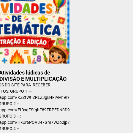
 Atividades lúdicas de
 DIVISÃO E MULTIPLICAÇÃO
S DO SITE PARA RECEBER
ITOS: GRUPO 1 –
tsapp.com/KZZtWtIZRLZJgB4FiAM1eI?
GRUPO 2 –
tsapp.com/EfDxgFSfghF89TRPEDN0D9?
RUPO 3 – :
atsapp.com/HkUr6PQV847Gm7WZb2jp7a?
GRUPO 4 –