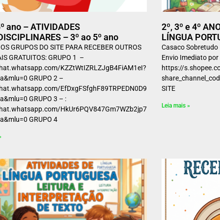
5º ano – ATIVIDADES
2º, 3º e 4º A
ISCIPLINARES – 3º ao 5º ano
LÍNGUA PORT
OS GRUPOS DO SITE PARA RECEBER OUTROS
Casaco Sobretudo 
IS GRATUITOS: GRUPO 1 –
Envio Imediato po
/chat.whatsapp.com/KZZtWtIZRLZJgB4FiAM1eI?
https://s.shopee.
a&mlu=0 GRUPO 2 –
share_channel_
/chat.whatsapp.com/EfDxgFSfghF89TRPEDN0D9?
SITE
a&mlu=0 GRUPO 3 – :
Leia mais »
/chat.whatsapp.com/HkUr6PQV847Gm7WZb2jp7a?
=a&mlu=0 GRUPO 4
»