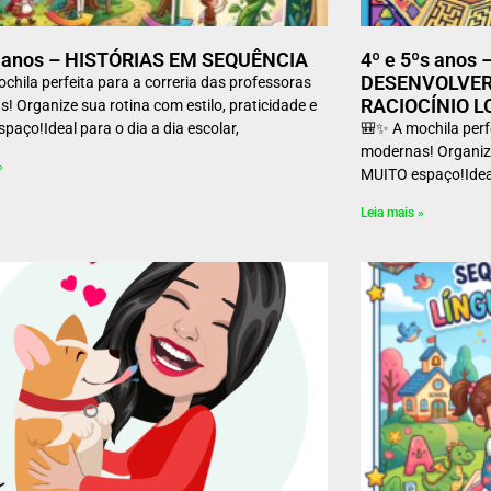
º anos – HISTÓRIAS EM SEQUÊNCIA
4º e 5ºs anos
DESENVOLVER
chila perfeita para a correria das professoras
RACIOCÍNIO L
! Organize sua rotina com estilo, praticidade e
paço!Ideal para o dia a dia escolar,
🎒✨ A mochila perfe
modernas! Organize 
»
MUITO espaço!Ideal 
Leia mais »