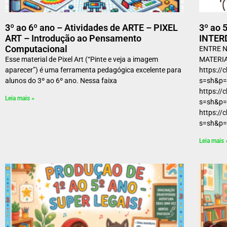
3º ao 6º ano – Atividades de ARTE – PIXEL
3º ao 
ART – Introdução ao Pensamento
INTERD
Computacional
ENTRE N
Esse material de Pixel Art (“Pinte e veja a imagem
MATERIA
aparecer”) é uma ferramenta pedagógica excelente para
https:/
alunos do 3º ao 6º ano. Nessa faixa
s=sh&p=
https:/
Leia mais »
s=sh&p=
https:/
s=sh&p
Leia mais 