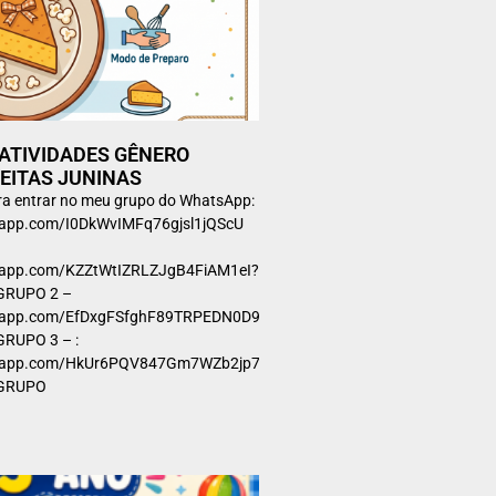
– ATIVIDADES GÊNERO
EITAS JUNINAS
ara entrar no meu grupo do WhatsApp:
tsapp.com/I0DkWvIMFq76gjsl1jQScU
tsapp.com/KZZtWtIZRLZJgB4FiAM1eI?
GRUPO 2 –
tsapp.com/EfDxgFSfghF89TRPEDN0D9?
RUPO 3 – :
atsapp.com/HkUr6PQV847Gm7WZb2jp7a?
 GRUPO