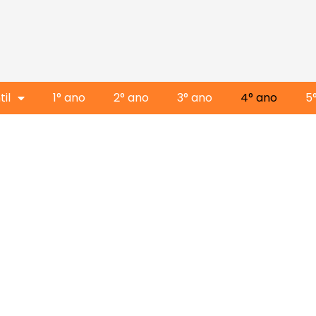
il
1° ano
2° ano
3° ano
4° ano
5