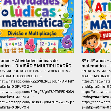
º anos – Atividades lúdicas de
3º e 4º anos –
ática – DIVISÃO E MULTIPLICAÇÃO
matemática –
OS GRUPOS DO SITE PARA RECEBER OUTROS
ENTRE NOS GRUPO
IS GRATUITOS: GRUPO 1 –
MATERIAIS GRATU
/chat.whatsapp.com/KZZtWtIZRLZJgB4FiAM1eI?
https://chat.wha
a&mlu=0 GRUPO 2 –
s=sh&p=a&mlu=0 
/chat.whatsapp.com/EfDxgFSfghF89TRPEDN0D9?
https://chat.wha
a&mlu=0 GRUPO 3 – :
s=sh&p=a&mlu=0 G
/chat.whatsapp.com/HkUr6PQV847Gm7WZb2jp7a?
https://chat.wh
=a&mlu=0 GRUPO 4
s=sh&p=a&mlu=0 