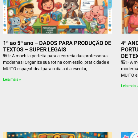
1º ao 5º ano – DADOS PARA PRODUÇÃO DE
4º AN
TEXTOS – SUPER LEGAIS
PORTU
DE TE
🎒✨ A mochila perfeita para a correria das professoras
modernas! Organize sua rotina com estilo, praticidade e
🎒✨ A mo
MUITO espaço!Ideal para o dia a dia escolar,
modernas
MUITO es
Leia mais »
Leia mais 