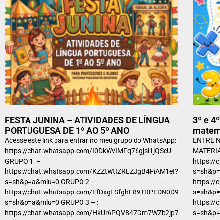
FESTA JUNINA – ATIVIDADES DE LÍNGUA
3º e 4
PORTUGUESA DE 1º AO 5º ANO
matem
Acesse este link para entrar no meu grupo do WhatsApp:
ENTRE N
https://chat.whatsapp.com/I0DkWvIMFq76gjsl1jQScU
MATERIA
GRUPO 1 –
https:/
https://chat.whatsapp.com/KZZtWtIZRLZJgB4FiAM1eI?
s=sh&p=
s=sh&p=a&mlu=0 GRUPO 2 –
https:/
https://chat.whatsapp.com/EfDxgFSfghF89TRPEDN0D9?
s=sh&p=
s=sh&p=a&mlu=0 GRUPO 3 – :
https:/
https://chat.whatsapp.com/HkUr6PQV847Gm7WZb2jp7a?
s=sh&p