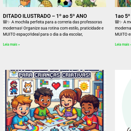
DITADO ILUSTRADO – 1º ao 5º ANO
1ao 5
🎒✨ A mochila perfeita para a correria das professoras
🎒✨ A mo
modernas! Organize sua rotina com estilo, praticidade e
modernas
MUITO espaço!Ideal para o dia a dia escolar,
MUITO es
Leia mais »
Leia mais 