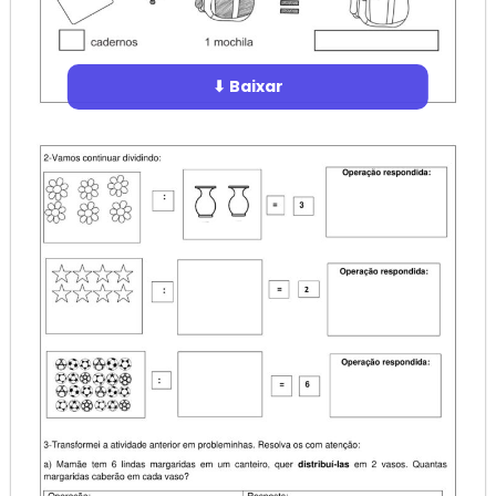
⬇ Baixar