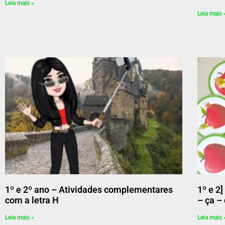
Leia mais »
Leia mais 
1º e 2º ano – Atividades complementares
1º e 2
com a letra H
– ça –
Leia mais »
Leia mais 