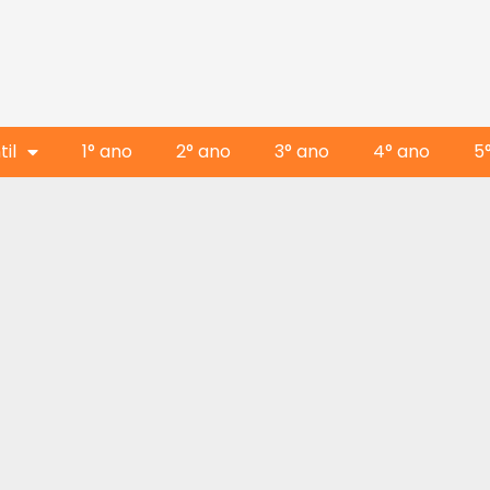
il
1° ano
2° ano
3° ano
4° ano
5