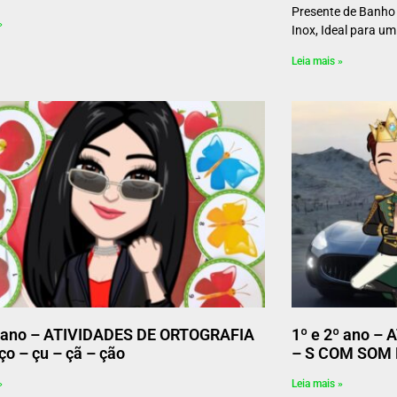
Presente de Banho
»
Inox, Ideal para um
Leia mais »
] ano – ATIVIDADES DE ORTOGRAFIA
1º e 2º ano –
 ço – çu – çã – ção
– S COM SOM 
»
Leia mais »