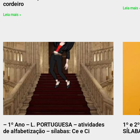
cordeiro
Leia mais 
Leia mais »
– 1º Ano – L. PORTUGUESA – atividades
1º e 2
de alfabetização – sílabas: Ce e Ci
SÍLABA