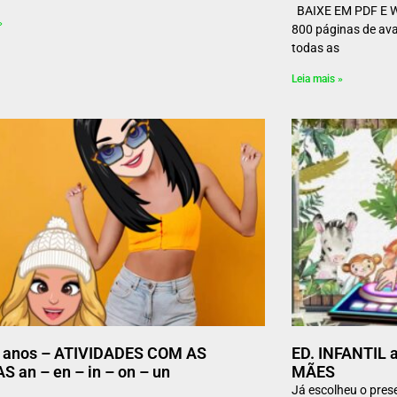
BAIXE EM PDF E WO
»
800 páginas de ava
todas as
Leia mais »
º anos – ATIVIDADES COM AS
ED. INFANTIL a
S an – en – in – on – un
MÃES
Já escolheu o pres