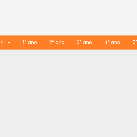
il
1° ano
2° ano
3° ano
4° ano
5