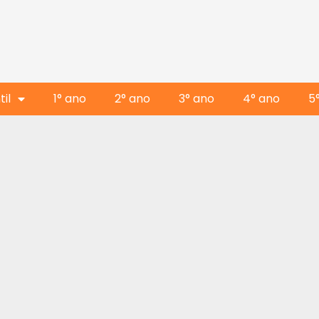
il
1° ano
2° ano
3° ano
4° ano
5