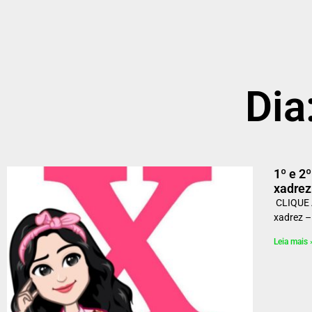
Dia
1º e 2
xadre
CLIQUE A
xadrez 
Leia mais 