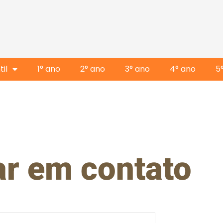
il
1° ano
2° ano
3° ano
4° ano
5
ar em contato