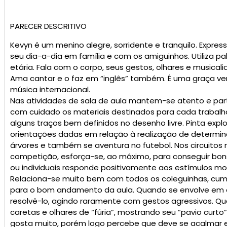
PARECER DESCRITIVO
Kevyn é um menino alegre, sorridente e tranquilo. Expre
seu dia-a-dia em família e com os amiguinhos. Utiliza pa
etária. Fala com o corpo, seus gestos, olhares e musica
Ama cantar e o faz em “inglês” também. É uma graça ve
música internacional.
Nas atividades de sala de aula mantem-se atento e par
com cuidado os materiais destinados para cada trabalh
alguns traços bem definidos no desenho livre. Pinta exp
orientações dadas em relação à realização de determina
árvores e também se aventura no futebol. Nos circuito
competição, esforça-se, ao máximo, para conseguir bons 
ou individuais responde positivamente aos estímulos mo
Relaciona-se muito bem com todos os coleguinhas, cu
para o bom andamento da aula. Quando se envolve em al
resolvê-lo, agindo raramente com gestos agressivos. Qu
caretas e olhares de “fúria”, mostrando seu “pavio curt
gosta muito, porém logo percebe que deve se acalmar e