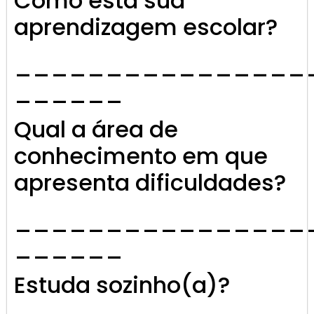
Como está sua
aprendizagem escolar?
________________
______
Qual a área de
conhecimento em que
apresenta dificuldades?
________________
______
Estuda sozinho(a)?