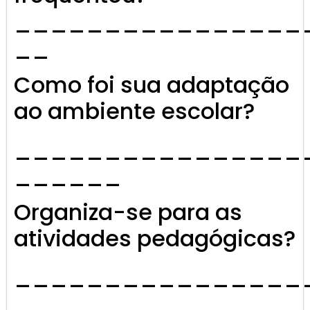
________________
__
Como foi sua adaptação
ao ambiente escolar?
________________
______
Organiza-se para as
atividades pedagógicas?
________________
______