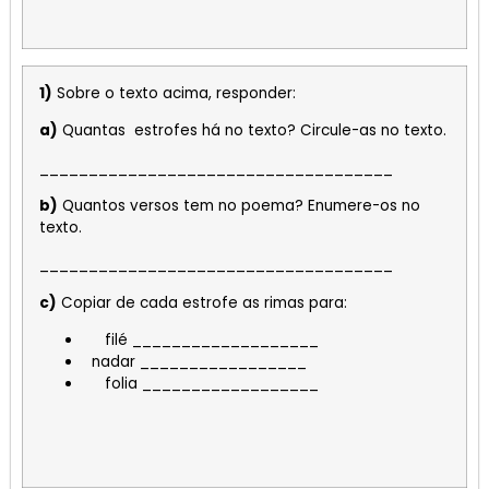
1)
Sobre o texto acima, responder:
a)
Quantas estrofes há no texto? Circule-as no texto.
____________________________________
b)
Quantos versos tem no poema? Enumere-os no
texto.
____________________________________
c)
Copiar de cada estrofe as rimas para:
filé ___________________
nadar _________________
folia __________________